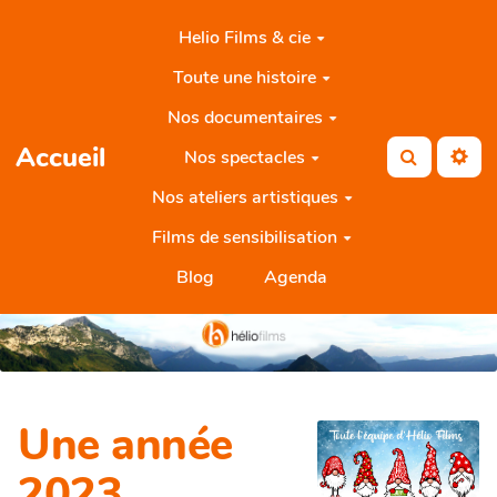
Aller au contenu principal
Helio Films & cie
Toute une histoire
Nos documentaires
Accueil
Nos spectacles
Rechercher
Nos ateliers artistiques
Films de sensibilisation
Blog
Agenda
Une année
2023