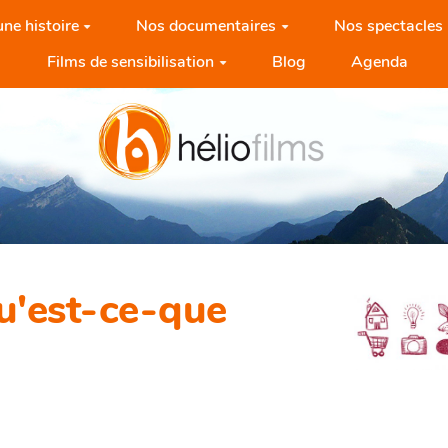
ne histoire
Nos documentaires
Nos spectacles
Films de sensibilisation
Blog
Agenda
u'est-ce-que