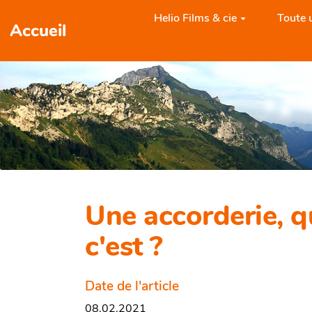
Aller au contenu principal
Helio Films & cie
Toute u
Accueil
Une accorderie, q
c'est ?
Date de l'article
08.02.2021