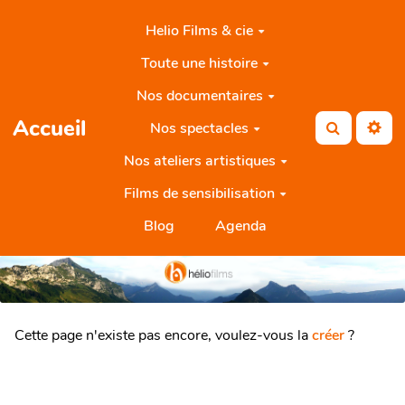
Aller au contenu principal
Helio Films & cie
Toute une histoire
Nos documentaires
Accueil
Nos spectacles
Rechercher
Nos ateliers artistiques
Films de sensibilisation
Blog
Agenda
Cette page n'existe pas encore, voulez-vous la
créer
?