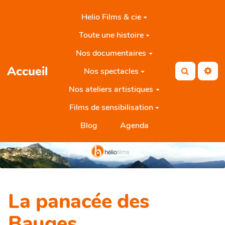
Aller au contenu principal
Helio Films & cie
Toute une histoire
Nos documentaires
Accueil
Nos spectacles
Rechercher
Nos ateliers artistiques
Films de sensibilisation
Blog
Agenda
La panacée des
Bauges